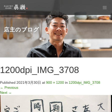
店主のブログ
1200dpi_IMG_3708
Published
2021年3月30日
at
900 × 1200
in
1200dpi_IMG_3708
←
Previous
Next
→